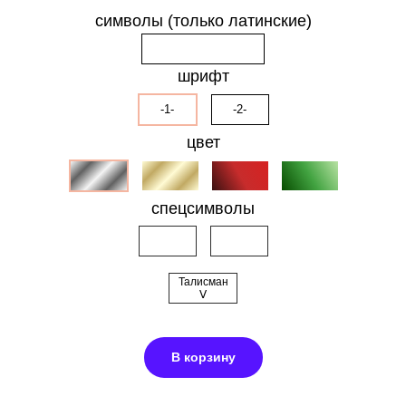
символы (только латинские)
шрифт
-1-
-2-
цвет
спецсимволы
Талисман
ᐯ